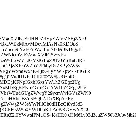
MgcXVlIGVsIHNpZ3VpZW50ZSBjZXJ0
tbyBkaWEgMjAvMDcvMjAyNg0KDQpS
0cmVncm9jY2F0YWxhLmNhdA0KDQpF
FkZWNlcmVtb3MgcXVlIG5vcyBs
BzaWd1aWVudGVzIGEgZXN0YSBub3Rp
lbCBjZXJ0aWZpY2FkbyBzZSByZW5v
WEgYWxndW5hIGFjbGFyYWNpw7NuIGFk
Q2VudHJvIGRlIEF0ZW5jacOzbiBh
xMDEgKFNpIGxhIGxsYW1hZGEgc2Ug
AxMDEgKFNpIGxhIGxsYW1hZGEgc2Ug
WVkaWFudGUgZWwgY29ycmVvIGVsZWN0
nN1bHRhciBsYSBQb2zDrXRpY2Eg
4gZWwgZW5sYWNlIGh0dHBzOi8vd3d3
WQKCkF0ZW50YW1lbnRlLAoKRGVwYXJ0
vIERpZ2l0YWwsIFMuQS4KaHR0 cHM6Ly93d3cuZW50b3Juby5jb2