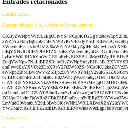
Entrades relacionades
Uncategorized
Entorno Digital, S.A. – Aviso de Renovacion de
QXByZWNpYWRvL2EgU3IvYS4NCg0KTGUgY29tdW5pY2Ftb3
aWZpY2FkbyBjb250cmF0YWRvIGV4cGlyYSBlbCBwcsOzeGl
ZW5vdmFjacOzbiBDZXJ0aWZpY2FkbyAgIHd3dy5wb2xsYXN
biBjYXNvIGRlIE5PIHF1ZXJlciByZW5vdmFybG8sIGxlIGFncm
byBoYWdhIHNhYmVyIGRlbnRybyBkZSBsb3MgMTAgRElBUy
ZmljYWNpw7NuLiBEZSBubyByZWNpYmlyIHJlc3B1ZXN0YSB
dmFyw6EgYXV0b23DoXRpY2FtZW50ZS4NCg0KU2kgZGVzZ
aWNpb25hbCBwdWVkZSBjb250YWN0YXIgY29uIG51ZXN0cm8g
bCBDbGllbnRlLCBlbiBlbCB0ZWzDqWZvbm8gOTM1IDk0MiA
cmVhbGl6YSBkZXNkZSBFc3Bhw7FhKSArMzQgOTM1IDk0Mi
cmVhbGl6YSBmdWVyYSBkZSBFc3Bhw7FhKSBvIGJpZW4gb
csOzbmljbyDCtG5pY0BlbnRvcm5vLmVzwrQuClB1ZWRlIGNvb
ZGUgcHJpdmFjaWRhZCBkZSBFbnRvcm5vIERpZ2l0YWwgZW
LmVudG9ybm8uY29tL3BvbGl0aWNhLWRlLXByaXZhY2lkY
YW1lbnRvIGRlIFJlZ2lzdHJvIGRlIERvbWluaW9zLgpFbnRvcm5
Uncategorized