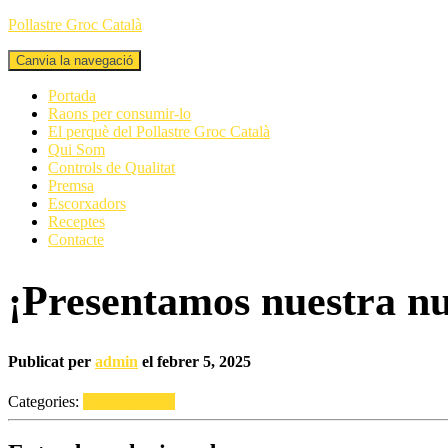
Pollastre Groc Català
Canvia la navegació
Portada
Raons per consumir-lo
El perquè del Pollastre Groc Català
Qui Som
Controls de Qualitat
Premsa
Escorxadors
Receptes
Contacte
¡Presentamos nuestra n
Publicat per
admin
el
febrer 5, 2025
Categories:
Uncategorized